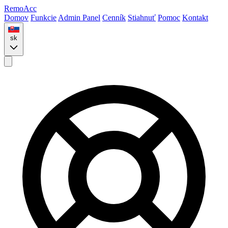
Remo
Acc
Domov
Funkcie
Admin Panel
Cenník
Stiahnuť
Pomoc
Kontakt
sk