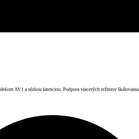
odekom AV1 a nízkou latenciou. Podpora viacerých režimov škálovania