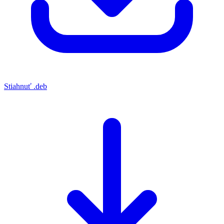
Stiahnuť .deb