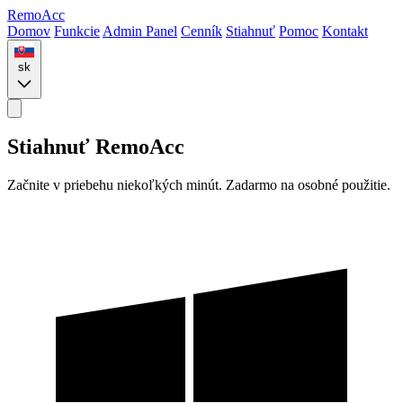
Remo
Acc
Domov
Funkcie
Admin Panel
Cenník
Stiahnuť
Pomoc
Kontakt
sk
Stiahnuť RemoAcc
Začnite v priebehu niekoľkých minút. Zadarmo na osobné použitie.