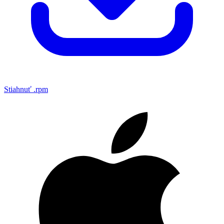
Stiahnuť .rpm