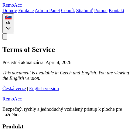
Remo
Acc
Domov
Funkcie
Admin Panel
Cenník
Stiahnuť
Pomoc
Kontakt
sk
Terms of Service
Posledná aktualizácia: April 4, 2026
This document is available in Czech and English. You are viewing
the English version.
Česká verze
|
English version
Remo
Acc
Bezpečný, rýchly a jednoduchý vzdialený prístup k ploche pre
každého.
Produkt