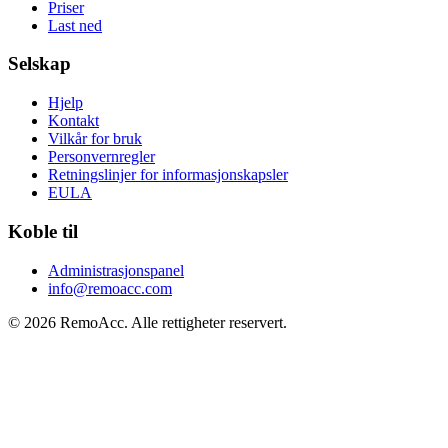
Priser
Last ned
Selskap
Hjelp
Kontakt
Vilkår for bruk
Personvernregler
Retningslinjer for informasjonskapsler
EULA
Koble til
Administrasjonspanel
info@remoacc.com
© 2026 RemoAcc. Alle rettigheter reservert.