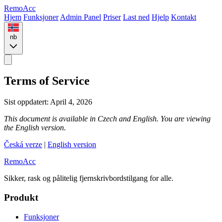
Remo
Acc
Hjem
Funksjoner
Admin Panel
Priser
Last ned
Hjelp
Kontakt
nb
Terms of Service
Sist oppdatert: April 4, 2026
This document is available in Czech and English. You are viewing
the English version.
Česká verze
|
English version
Remo
Acc
Sikker, rask og pålitelig fjernskrivbordstilgang for alle.
Produkt
Funksjoner