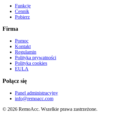
Funkcje
Cennik
Pobierz
Firma
Pomoc
Kontakt
Regulamin
Polityka prywatności
Polityka cookies
EULA
Połącz się
Panel administracyjny
info@remoacc.com
© 2026 RemoAcc. Wszelkie prawa zastrzeżone.