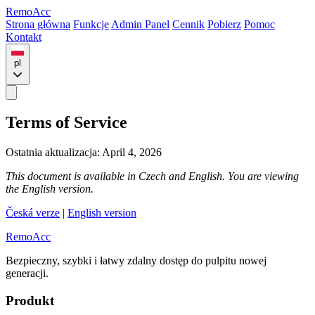
Remo
Acc
Strona główna
Funkcje
Admin Panel
Cennik
Pobierz
Pomoc
Kontakt
pl
Terms of Service
Ostatnia aktualizacja: April 4, 2026
This document is available in Czech and English. You are viewing
the English version.
Česká verze
|
English version
Remo
Acc
Bezpieczny, szybki i łatwy zdalny dostęp do pulpitu nowej
generacji.
Produkt