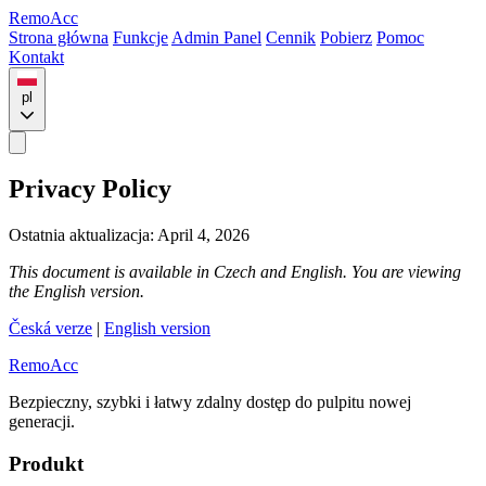
Remo
Acc
Strona główna
Funkcje
Admin Panel
Cennik
Pobierz
Pomoc
Kontakt
pl
Privacy Policy
Ostatnia aktualizacja: April 4, 2026
This document is available in Czech and English. You are viewing
the English version.
Česká verze
|
English version
Remo
Acc
Bezpieczny, szybki i łatwy zdalny dostęp do pulpitu nowej
generacji.
Produkt