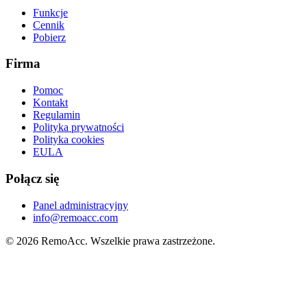
Funkcje
Cennik
Pobierz
Firma
Pomoc
Kontakt
Regulamin
Polityka prywatności
Polityka cookies
EULA
Połącz się
Panel administracyjny
info@remoacc.com
© 2026 RemoAcc. Wszelkie prawa zastrzeżone.