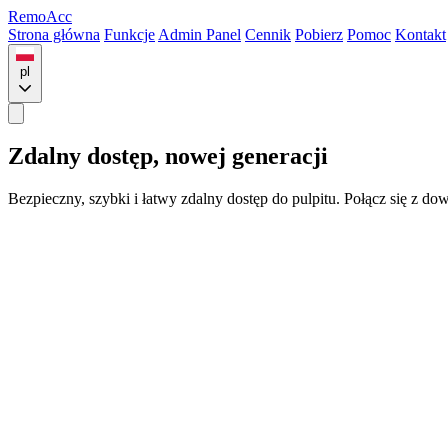
Remo
Acc
Strona główna
Funkcje
Admin Panel
Cennik
Pobierz
Pomoc
Kontakt
pl
Zdalny dostęp,
nowej generacji
Bezpieczny, szybki i łatwy zdalny dostęp do pulpitu. Połącz się z 