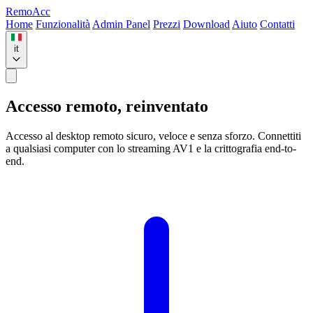
Remo
Acc
Home
Funzionalità
Admin Panel
Prezzi
Download
Aiuto
Contatti
it
Accesso remoto,
reinventato
Accesso al desktop remoto sicuro, veloce e senza sforzo. Connettiti
a qualsiasi computer con lo streaming AV1 e la crittografia end-to-
end.