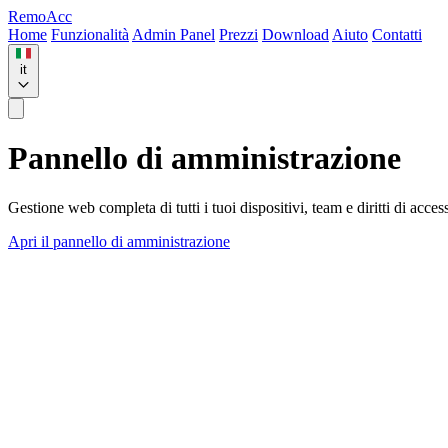
Remo
Acc
Home
Funzionalità
Admin Panel
Prezzi
Download
Aiuto
Contatti
it
Pannello di amministrazione
Gestione web completa di tutti i tuoi dispositivi, team e diritti di acce
Apri il pannello di amministrazione