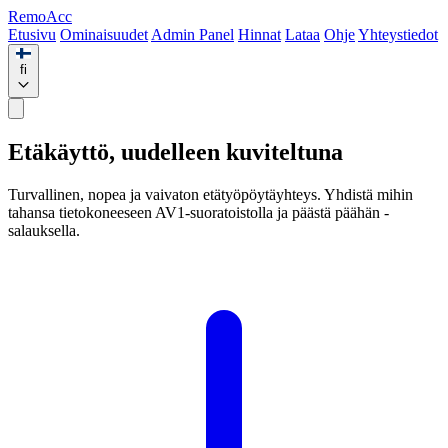
Remo
Acc
Etusivu
Ominaisuudet
Admin Panel
Hinnat
Lataa
Ohje
Yhteystiedot
fi
Etäkäyttö,
uudelleen kuviteltuna
Turvallinen, nopea ja vaivaton etätyöpöytäyhteys. Yhdistä mihin
tahansa tietokoneeseen AV1-suoratoistolla ja päästä päähän -
salauksella.