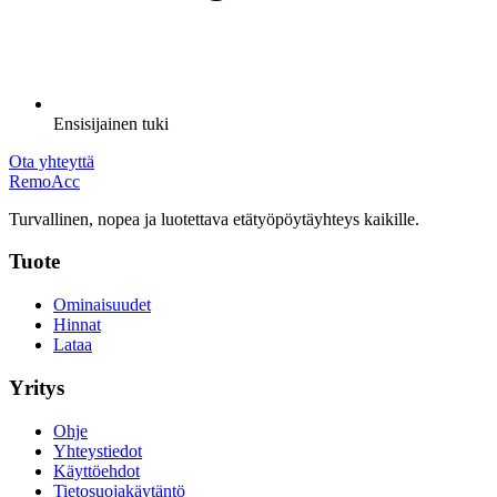
Ensisijainen tuki
Ota yhteyttä
Remo
Acc
Turvallinen, nopea ja luotettava etätyöpöytäyhteys kaikille.
Tuote
Ominaisuudet
Hinnat
Lataa
Yritys
Ohje
Yhteystiedot
Käyttöehdot
Tietosuojakäytäntö