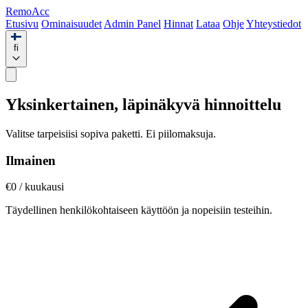
Remo
Acc
Etusivu
Ominaisuudet
Admin Panel
Hinnat
Lataa
Ohje
Yhteystiedot
fi
Yksinkertainen, läpinäkyvä hinnoittelu
Valitse tarpeisiisi sopiva paketti. Ei piilomaksuja.
Ilmainen
€0
/ kuukausi
Täydellinen henkilökohtaiseen käyttöön ja nopeisiin testeihin.