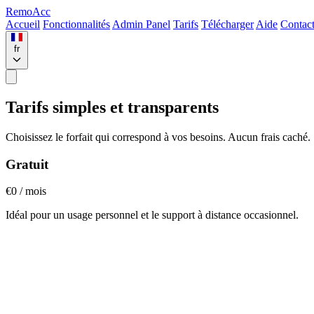
Remo
Acc
Accueil
Fonctionnalités
Admin Panel
Tarifs
Télécharger
Aide
Contac
fr
Tarifs simples et transparents
Choisissez le forfait qui correspond à vos besoins. Aucun frais caché.
Gratuit
€0
/ mois
Idéal pour un usage personnel et le support à distance occasionnel.