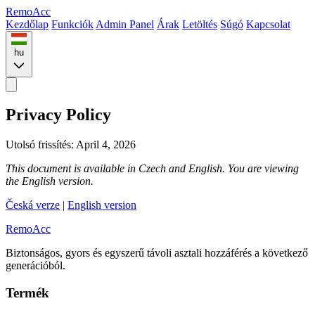
Remo
Acc
Kezdőlap
Funkciók
Admin Panel
Árak
Letöltés
Súgó
Kapcsolat
hu
Privacy Policy
Utolsó frissítés: April 4, 2026
This document is available in Czech and English. You are viewing
the English version.
Česká verze
|
English version
Remo
Acc
Biztonságos, gyors és egyszerű távoli asztali hozzáférés a következő
generációból.
Termék