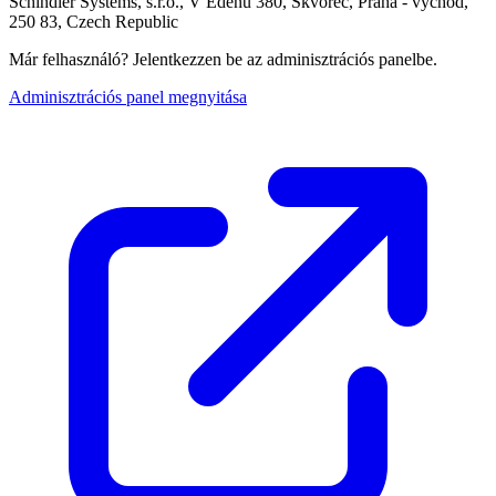
Schindler Systems, s.r.o., V Edenu 380, Škvorec, Praha - východ,
250 83, Czech Republic
Már felhasználó? Jelentkezzen be az adminisztrációs panelbe.
Adminisztrációs panel megnyitása