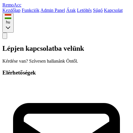
Remo
Acc
Kezdőlap
Funkciók
Admin Panel
Árak
Letöltés
Súgó
Kapcsolat
hu
Lépjen kapcsolatba velünk
Kérdése van? Szívesen hallanánk Öntől.
Elérhetőségek