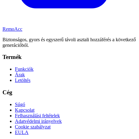
Remo
Acc
Biztonságos, gyors és egyszerű távoli asztali hozzáférés a következő
generációból.
Termék
Funkciók
Árak
Letöltés
Cég
Súgó
Kapcsolat
Felhasználási feltételek
Adatvédelmi irányelvek
Cookie szabályzat
EULA