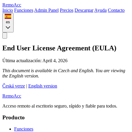
Remo
Acc
Inicio
Funciones
Admin Panel
Precios
Descargar
Ayuda
Contacto
es
End User License Agreement (EULA)
Última actualización: April 4, 2026
This document is available in Czech and English. You are viewing
the English version.
Česká verze
|
English version
Remo
Acc
Acceso remoto al escritorio seguro, rápido y fiable para todos.
Producto
Funciones