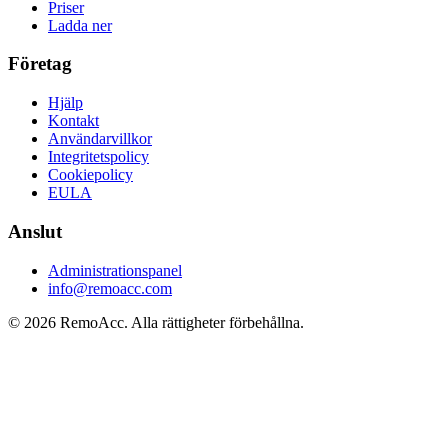
Priser
Ladda ner
Företag
Hjälp
Kontakt
Användarvillkor
Integritetspolicy
Cookiepolicy
EULA
Anslut
Administrationspanel
info@remoacc.com
© 2026 RemoAcc. Alla rättigheter förbehållna.