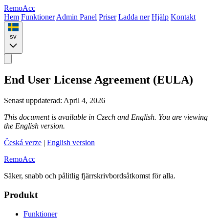
Remo
Acc
Hem
Funktioner
Admin Panel
Priser
Ladda ner
Hjälp
Kontakt
sv
End User License Agreement (EULA)
Senast uppdaterad: April 4, 2026
This document is available in Czech and English. You are viewing
the English version.
Česká verze
|
English version
Remo
Acc
Säker, snabb och pålitlig fjärrskrivbordsåtkomst för alla.
Produkt
Funktioner